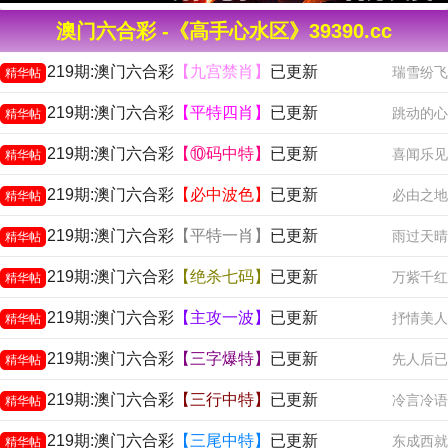
澳门六合彩 -《高手心水区》39390.cc
219期:澳门六合彩
【九宫禁肖】
已更新
瑞雪纷飞
精华帖
219期:澳门六合彩
【平特四肖】
已更新
跳动的心
精华帖
219期:澳门六合彩
【⑩码中特】
已更新
喜闻乐见
精华帖
219期:澳门六合彩
【必中波色】
已更新
必由之地
精华帖
219期:澳门六合彩
【平特一肖】
已更新
雨过天晴
精华帖
219期:澳门六合彩
【绝杀七码】
已更新
万紫千红
精华帖
219期:澳门六合彩
【主攻一波】
已更新
抒情美人
精华帖
219期:澳门六合彩
【三字爆特】
已更新
先人后已
精华帖
219期:澳门六合彩
【三行中特】
已更新
冷言冷语
精华帖
219期:澳门六合彩
【三尾中特】
已更新
东成西就
精华帖