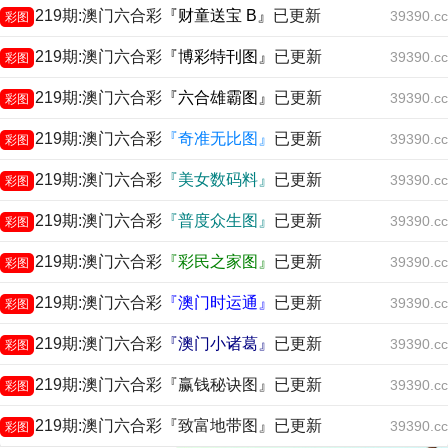
219期:澳门六合彩
『财童送宝 B』
已更新
39390.cc
彩图
219期:澳门六合彩
『博彩特刊图』
已更新
39390.cc
彩图
219期:澳门六合彩
『六合雄霸图』
已更新
39390.cc
彩图
219期:澳门六合彩
『奇准无比图』
已更新
39390.cc
彩图
219期:澳门六合彩
『美女数码料』
已更新
39390.cc
彩图
219期:澳门六合彩
『普度众生图』
已更新
39390.cc
彩图
219期:澳门六合彩
『彩民之家图』
已更新
39390.cc
彩图
219期:澳门六合彩
『澳门时运通』
已更新
39390.cc
彩图
219期:澳门六合彩
『澳门小诸葛』
已更新
39390.cc
彩图
219期:澳门六合彩『赢钱秘诀图』已更新
39390.cc
彩图
219期:澳门六合彩『致富地带图』已更新
39390.cc
彩图