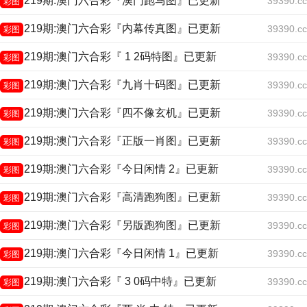
219期:澳门六合彩『澳门跑马图』已更新
39390.cc
彩图
219期:澳门六合彩『内幕传真图』已更新
39390.cc
彩图
219期:澳门六合彩『 1 2码特图』已更新
39390.cc
彩图
219期:澳门六合彩『九肖十码图』已更新
39390.cc
彩图
219期:澳门六合彩『四不像玄机』已更新
39390.cc
彩图
219期:澳门六合彩『正版一肖图』已更新
39390.cc
彩图
219期:澳门六合彩『今日闲情 2』已更新
39390.cc
彩图
219期:澳门六合彩『高清跑狗图』已更新
39390.cc
彩图
219期:澳门六合彩『另版跑狗图』已更新
39390.cc
彩图
219期:澳门六合彩『今日闲情 1』已更新
39390.cc
彩图
219期:澳门六合彩『 3 0码中特』已更新
39390.cc
彩图