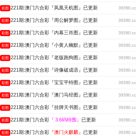
221期:澳门六合彩『凤凰天机图』已更新
39390.cc
彩图
221期:澳门六合彩『周公解梦图』已更新
39390.cc
彩图
221期:澳门六合彩『内幕三肖图』已更新
39390.cc
彩图
221期:澳门六合彩『小黄人幽默』已更新
39390.cc
彩图
221期:澳门六合彩『老版跑狗图』已更新
39390.cc
彩图
221期:澳门六合彩『诗像破成语』已更新
39390.cc
彩图
221期:澳门六合彩『宝宝平特图』已更新
39390.cc
彩图
221期:澳门六合彩『澳门马经图』已更新
39390.cc
彩图
221期:澳门六合彩『挂牌天书图』已更新
39390.cc
彩图
221期:澳门六合彩
『 3 6码特围』
已更新
39390.cc
彩图
221期:澳门六合彩
『澳门火麒麟』
已更新
39390.cc
彩图