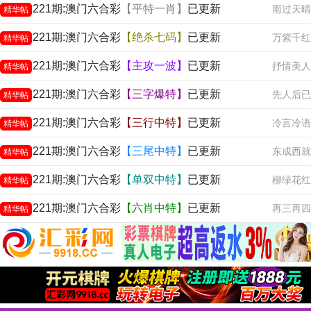
221期:澳门六合彩
【平特一肖】
已更新
雨过天晴
精华帖
221期:澳门六合彩
【绝杀七码】
已更新
万紫千红
精华帖
221期:澳门六合彩
【主攻一波】
已更新
抒情美人
精华帖
221期:澳门六合彩
【三字爆特】
已更新
先人后已
精华帖
221期:澳门六合彩
【三行中特】
已更新
冷言冷语
精华帖
221期:澳门六合彩
【三尾中特】
已更新
东成西就
精华帖
221期:澳门六合彩
【单双中特】
已更新
柳绿花红
精华帖
221期:澳门六合彩
【六肖中特】
已更新
再三再四
精华帖