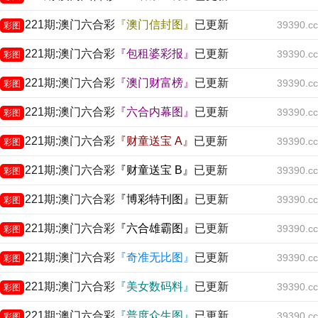
221期:澳门六合彩
『澳门信封图』
已更新
39390.cc
彩图
221期:澳门六合彩
『包租婆彩报』
已更新
39390.cc
彩图
221期:澳门六合彩
『澳门财富榜』
已更新
39390.cc
彩图
221期:澳门六合彩
『六合内幕图』
已更新
39390.cc
彩图
221期:澳门六合彩
『财童送宝 A』
已更新
39390.cc
彩图
221期:澳门六合彩
『财童送宝 B』
已更新
39390.cc
彩图
221期:澳门六合彩
『博彩特刊图』
已更新
39390.cc
彩图
221期:澳门六合彩
『六合雄霸图』
已更新
39390.cc
彩图
221期:澳门六合彩
『奇准无比图』
已更新
39390.cc
彩图
221期:澳门六合彩
『美女数码料』
已更新
39390.cc
彩图
221期:澳门六合彩
『普度众生图』
已更新
39390.cc
彩图