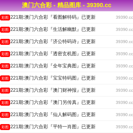
澳门六合彩 - 精品图库 - 39390.cc
221期:澳门六合彩『看图解特码』已更新
39390.cc
彩图
221期:澳门六合彩『生活解幽默』已更新
39390.cc
彩图
221期:澳门六合彩『济公特码诗』已更新
39390.cc
彩图
221期:澳门六合彩『透密玄机图』已更新
39390.cc
彩图
221期:澳门六合彩『全年宝典图』已更新
39390.cc
彩图
221期:澳门六合彩『宝宝特码图』已更新
39390.cc
彩图
221期:澳门六合彩『澳门财神报』已更新
39390.cc
彩图
221期:澳门六合彩『澳门另传真』已更新
39390.cc
彩图
221期:澳门六合彩『仙人解码图』已更新
39390.cc
彩图
221期:澳门六合彩『平特一肖图』已更新
39390.cc
彩图