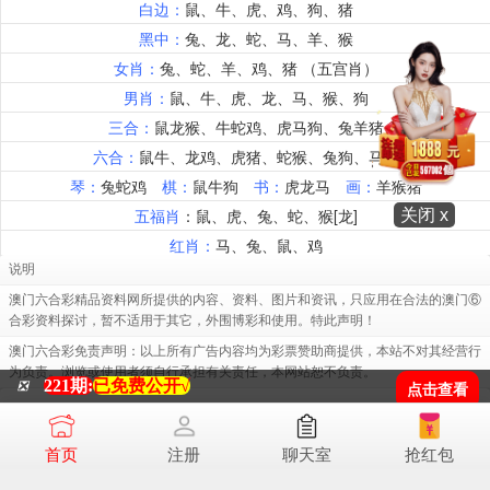
关闭 x
说明
澳门六合彩精品资料网所提供的内容、资料、图片和资讯，只应用在合法的澳门⑥
合彩资料探讨，暂不适用于其它，外围博彩和使用。特此声明！
澳门六合彩免责声明：以上所有广告内容均为彩票赞助商提供，本站不对其经营行
为负责。浏览或使用者须自行承担有关责任，本网站恕不负责。
221期:
已免费公开√
❎
点击查看
[澳门六合彩]易记域名39390.cc
首页
注册
聊天室
抢红包