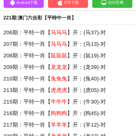
Android下载
IOS下载
访问官网
221期:澳门六合彩【平特中一肖】
206期：平特一肖【
马马马
】开：(马37)-对
207期：平特一肖【
马马马
】开：(马13)-对
208期：平特一肖【
鼠鼠鼠
】开：(鼠19)-对
209期：平特一肖【
龙龙龙
】开：(龙39)-对
210期：平特一肖【
兔兔兔
】开：(兔40)-对
213期：平特一肖【
虎虎虎
】开：(虎05)-对
215期：平特一肖【
牛牛牛
】开：(牛30)-对
216期：平特一肖【
狗狗狗
】开：(狗45)-对
217期：平特一肖【
羊羊羊
】开：(羊12)-对