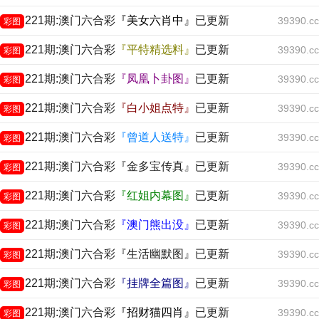
221期:澳门六合彩
『美女六肖中』
已更新
39390.cc
彩图
221期:澳门六合彩
『平特精选料』
已更新
39390.cc
彩图
221期:澳门六合彩
『凤凰卜卦图』
已更新
39390.cc
彩图
221期:澳门六合彩
『白小姐点特』
已更新
39390.cc
彩图
221期:澳门六合彩
『曾道人送特』
已更新
39390.cc
彩图
221期:澳门六合彩『金多宝传真』已更新
39390.cc
彩图
221期:澳门六合彩
『红姐内幕图』
已更新
39390.cc
彩图
221期:澳门六合彩
『澳门熊出没』
已更新
39390.cc
彩图
221期:澳门六合彩『生活幽默图』已更新
39390.cc
彩图
221期:澳门六合彩
『挂牌全篇图』
已更新
39390.cc
彩图
221期:澳门六合彩
『招财猫四肖』
已更新
39390.cc
彩图